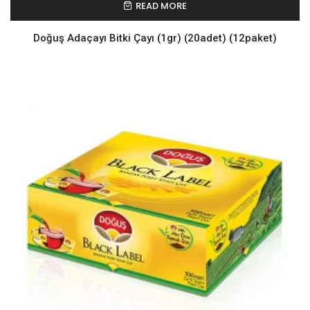
READ MORE
Doğuş Adaçayı Bitki Çayı (1gr) (20adet) (12paket)