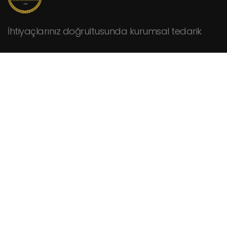
İhtiyaçlarınız doğrultusunda kurumsal tedarik
KURUMSAL
Hakkımızda
Fiyat Teklifi İsteyin
İletişim
HİZMETLER
Cafeler
Fabrikalar
Hastaneler
Kamu Kurumları