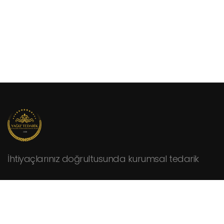
İhtiyaçlarınız doğrultusunda kurumsal tedarik
KURUMSAL
Hakkımızda
Fiyat Teklifi İsteyin