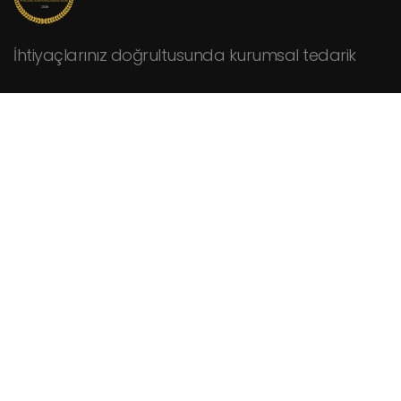
İhtiyaçlarınız doğrultusunda kurumsal tedarik
KURUMSAL
Hakkımızda
Fiyat Teklifi İsteyin
İletişim
HİZMETLER
Cafeler
Fabrikalar
Hastaneler
Kamu Kurumları