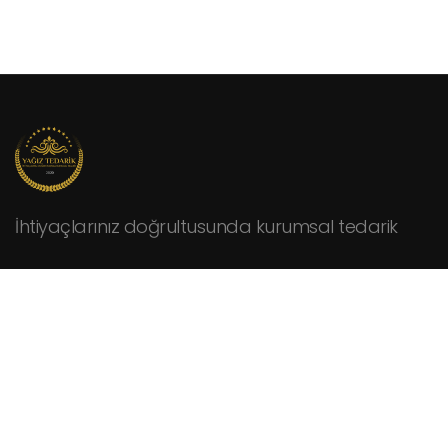
İhtiyaçlarınız doğrultusunda kurumsal tedarik
KURUMSAL
Hakkımızda
Fiyat Teklifi İsteyin
İletişim