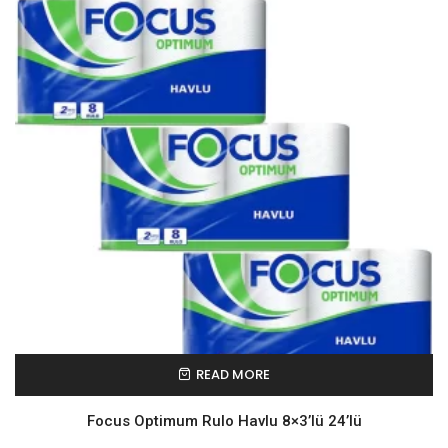
READ MORE
Focus Optimum Rulo Havlu 8×3’lü 24’lü