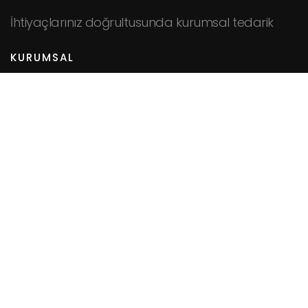
İhtiyaçlarınız doğrultusunda kurumsal tedarik
KURUMSAL
Hakkımızda
Fiyat Teklifi İsteyin
İletişim
HİZMETLER
Cafeler
Fabrikalar
Hastaneler
Kamu Kurumları