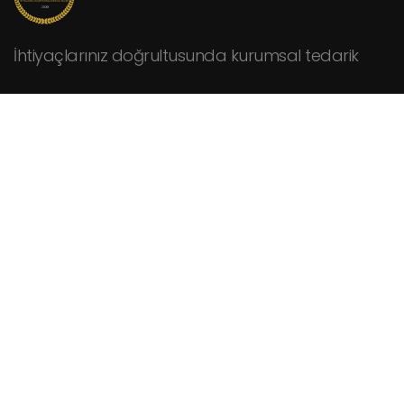
İhtiyaçlarınız doğrultusunda kurumsal tedarik
KURUMSAL
Hakkımızda
Fiyat Teklifi İsteyin
İletişim
HİZMETLER
Cafeler
Fabrikalar
Hastaneler
Kamu Kurumları