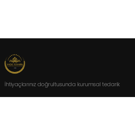
İhtiyaçlarınız doğrultusunda kurumsal tedarik
KURUMSAL
Hakkımızda
Fiyat Teklifi İsteyin