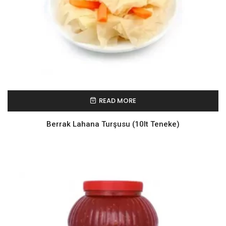
READ MORE
Berrak Lahana Turşusu (10lt Teneke)