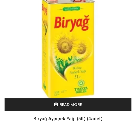
READ MORE
Biryağ Ayçiçek Yağı (5lt) (4adet)