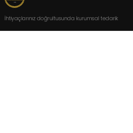
İhtiyaçlarınız doğrultusunda kurumsal tedarik
KURUMSAL
Hakkımızda
Fiyat Teklifi İsteyin
İletişim
HİZMETLER
Cafeler
Fabrikalar
Hastaneler
Kamu Kurumları