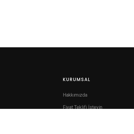
KURUMSAL
Hakkımızda
Fiyat Teklifi İsteyin
a
İletişim
ik