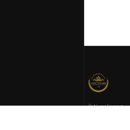
İhtiyaçlarınız
doğrultusund
kurumsal tedar