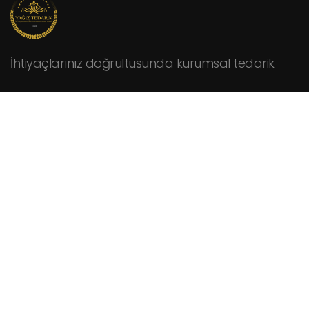
İhtiyaçlarınız doğrultusunda kurumsal tedarik
KURUMSAL
Hakkımızda
Fiyat Teklifi İsteyin
İletişim
HİZMETLER
Cafeler
Fabrikalar
Hastaneler