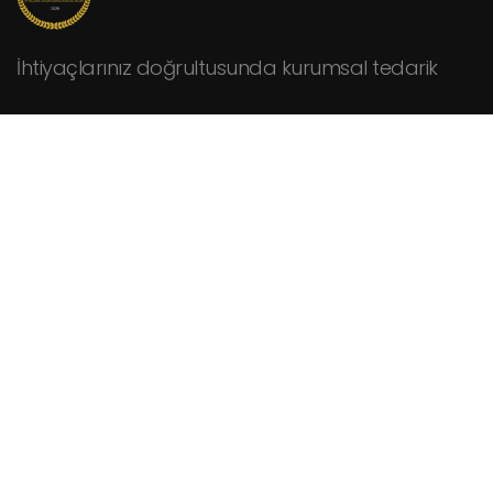
İhtiyaçlarınız doğrultusunda kurumsal tedarik
KURUMSAL
Hakkımızda
Fiyat Teklifi İsteyin
İletişim
HİZMETLER
Cafeler
Fabrikalar
Hastaneler
Kamu Kurumları