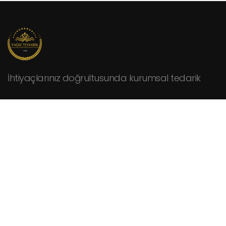
İhtiyaçlarınız doğrultusunda kurumsal tedarik
KURUMSAL
Hakkımızda
Fiyat Teklifi İsteyin
İletişim
HİZMETLER
Cafeler