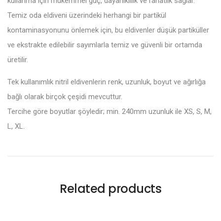
kullanma için mükemmel güç, dayanıklılık ve rahatlık sağlar.
Temiz oda eldiveni üzerindeki herhangi bir partikül
kontaminasyonunu önlemek için, bu eldivenler düşük partiküller
ve ekstrakte edilebilir sayımlarla temiz ve güvenli bir ortamda
üretilir.
Tek kullanımlık nitril eldivenlerin renk, uzunluk, boyut ve ağırlığa
bağlı olarak birçok çeşidi mevcuttur.
Tercihe göre boyutlar şöyledir; min. 240mm uzunluk ile XS, S, M,
L, XL.
Related products