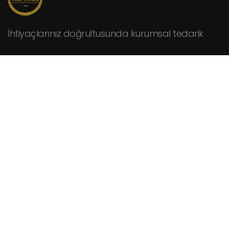
İhtiyaçlarınız doğrultusunda kurumsal tedarik
KURUMSAL
Hakkımızda
Fiyat Teklifi İsteyin
İletişim
HİZMETLER
Cafeler
Fabrikalar
Hastaneler
Kamu Kurumları