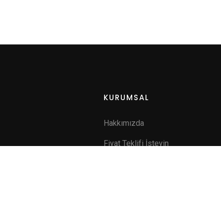
KURUMSAL
Hakkımızda
Fiyat Teklifi İsteyin
a
İletişim
ik