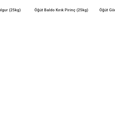
Bulgur (25kg)
Öğüt Baldo Kırık Pirinç (25kg)
Öğüt Gön
ORE
READ MORE