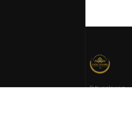
İhtiyaçlarınız
doğrultusund
kurumsal tedar