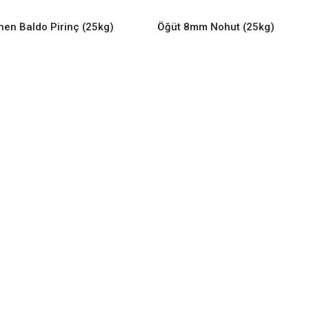
en Baldo Pirinç (25kg)
Öğüt 8mm Nohut (25kg)
READ MORE
READ MORE