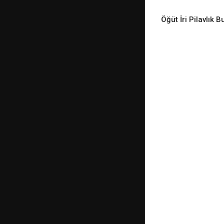
Öğüt İri Pilavlık 
READ M