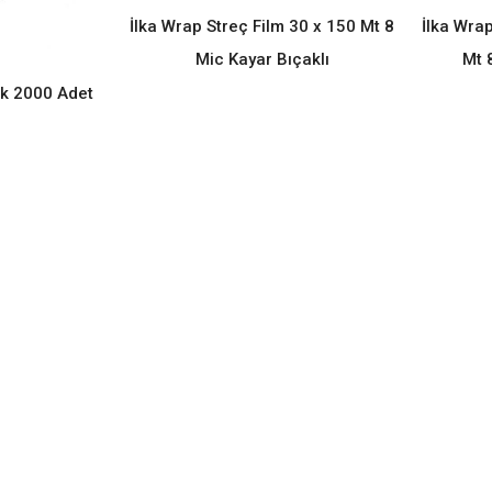
READ MORE
İlka Wrap Streç Film 30 x 150 Mt 8
İlka Wra
Mic Kayar Bıçaklı
Mt 
ak 2000 Adet
ORE