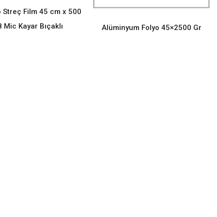
READ MORE
p Streç Film 45 cm x 500
8 Mic Kayar Bıçaklı
Alüminyum Folyo 45×2500 Gr
READ MORE