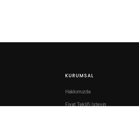
KURUMSAL
Hakkımızda
Fiyat Teklifi İsteyin
a
İletişim
ik