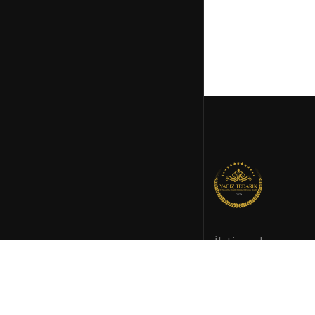
İhtiyaçlarınız
doğrultusund
kurumsal tedar