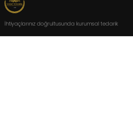
İhtiyaçlarınız doğrultusunda kurumsal tedarik
KURUMSAL
Hakkımızda
Fiyat Teklifi İsteyin
İletişim
HİZMETLER
Cafeler
Fabrikalar
Hastaneler