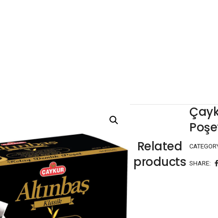
Çayk
Poşet
Related
CATEGOR
products
SHARE: