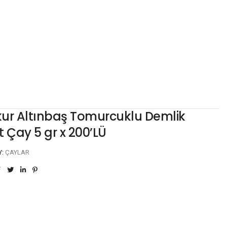
ur Altınbaş Tomurcuklu Demlik
 Çay 5 gr x 200’LÜ
Y:
ÇAYLAR