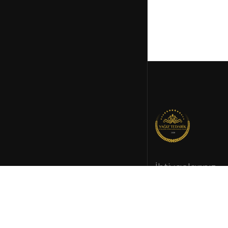
İhtiyaçlarınız
doğrultusund
kurumsal tedar