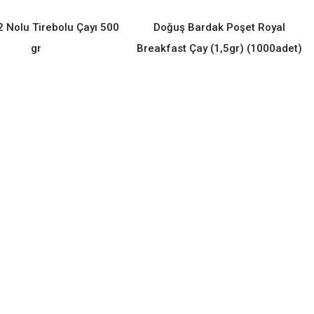
 Nolu Tirebolu Çayı 500
Doğuş Bardak Poşet Royal
READ MORE
READ MORE
gr
Breakfast Çay (1,5gr) (1000adet)