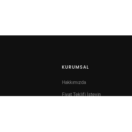
KURUMSAL
Hakkımızda
Fiyat Teklifi İsteyin
a
İletişim
ik