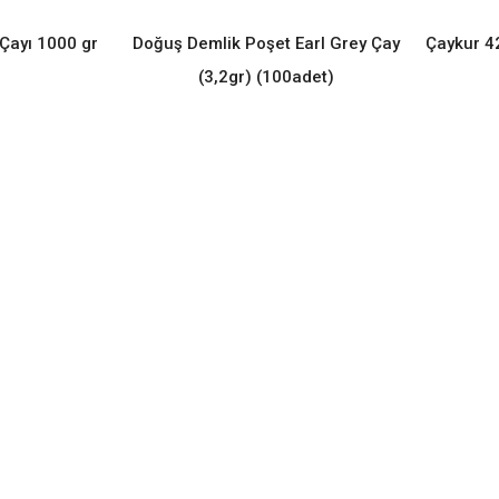
 Çayı 1000 gr
Doğuş Demlik Poşet Earl Grey Çay
Çaykur 42
ORE
READ MORE
(3,2gr) (100adet)