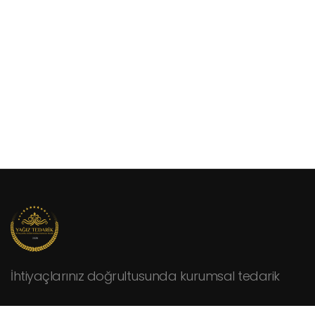
İhtiyaçlarınız doğrultusunda kurumsal tedarik
KURUMSAL